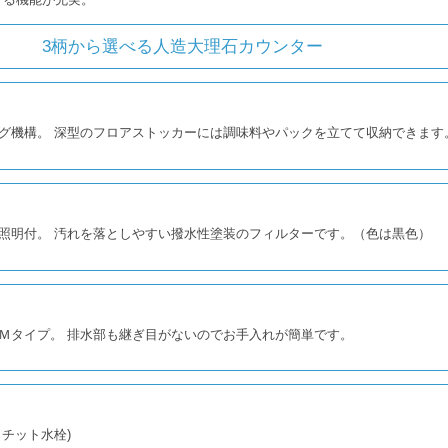
3柄から選べる人造大理石カウンター
グ機構。 深型のフロアストッカーには調味料やパックを立てて収納できます
照明付。 汚れを落としやすい撥水性塗装のフィルターです。（色は黒色）
Ｍタイプ。 排水部も継ぎ目がないのでお手入れが簡単です。
チット水栓)